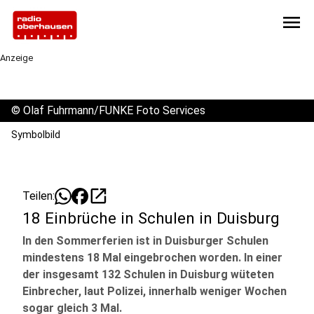
menu
Anzeige
©
Olaf Fuhrmann/FUNKE Foto Services
Symbolbild
open_in_new
Teilen:
18 Einbrüche in Schulen in Duisburg
In den Sommerferien ist in Duisburger Schulen
mindestens 18 Mal eingebrochen worden. In einer
der insgesamt 132 Schulen in Duisburg wüteten
Einbrecher, laut Polizei, innerhalb weniger Wochen
sogar gleich 3 Mal.