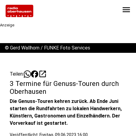
menu
Anzeige
©
Gerd Wallhorn / FUNKE Foto Services
open_in_new
Teilen:
3 Termine für Genuss-Touren durch
Oberhausen
Die Genuss-Touren kehren zurück. Ab Ende Juni
starten die Rundfahrten zu lokalen Handwerkern,
Künstlern, Gastronomen und Einzelhändlern. Der
Vorverkauf ist gestartet.
Veröffentlicht:
Freitag, 09.06.2023 16:00