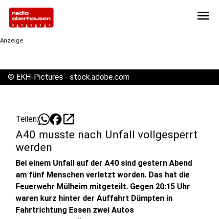
menu
Anzeige
©
EKH-Pictures - stock.adobe.com
open_in_new
Teilen:
A40 musste nach Unfall vollgesperrt
werden
Bei einem Unfall auf der A40 sind gestern Abend
am fünf Menschen verletzt worden. Das hat die
Feuerwehr Mülheim mitgeteilt. Gegen 20:15 Uhr
waren kurz hinter der Auffahrt Dümpten in
Fahrtrichtung Essen zwei Autos