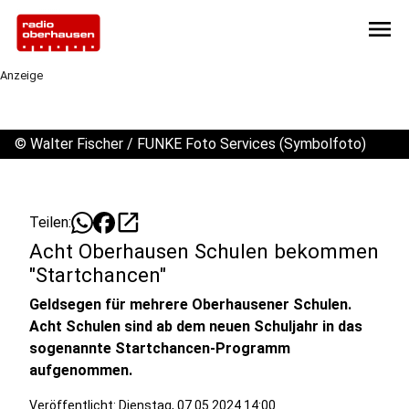
menu
Anzeige
©
Walter Fischer / FUNKE Foto Services (Symbolfoto)
open_in_new
Teilen:
Acht Oberhausen Schulen bekommen
"Startchancen"
Geldsegen für mehrere Oberhausener Schulen.
Acht Schulen sind ab dem neuen Schuljahr in das
sogenannte Startchancen-Programm
aufgenommen.
Veröffentlicht:
Dienstag, 07.05.2024 14:00