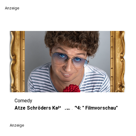
Anzeige
Comedy
play_circle
Atze Schröders Kaltstart 24: " Filmvorschau"
Anzeige