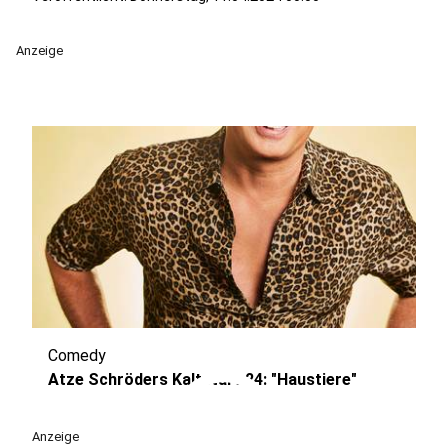
Anzeige
Comedy
play_circle
Atze Schröders Kaltstart 24: "Haustiere"
Anzeige