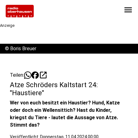
menu
Anzeige
©
Boris Breuer
open_in_new
Teilen:
Atze Schröders Kaltstart 24:
"Haustiere"
Wer von euch besitzt ein Haustier? Hund, Katze
oder doch ein Wellensittich? Hast du Kinder,
kriegst du Tiere - lautet die Aussage von Atze.
Stimmt das?
Veröffentlicht:
Donnerstag, 11.04.2024 00:00