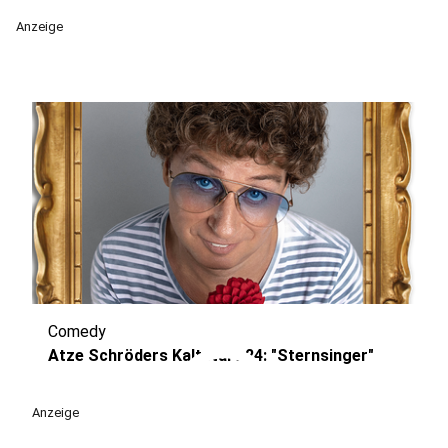
Anzeige
Comedy
play_circle
Atze Schröders Kaltstart 24: "Sternsinger"
Anzeige