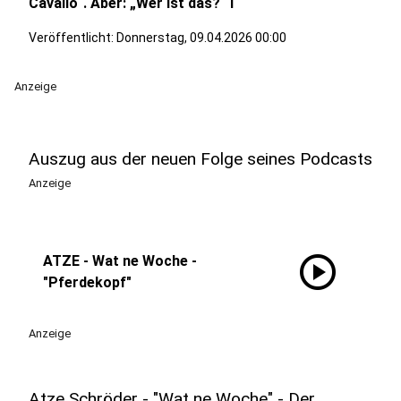
Cavallo“. Aber: „Wer ist das?“ I
Veröffentlicht:
Donnerstag, 09.04.2026 00:00
Anzeige
Auszug aus der neuen Folge seines Podcasts
Anzeige
play_circle
ATZE - Wat ne Woche -
"Pferdekopf"
Anzeige
Atze Schröder - "Wat ne Woche" - Der