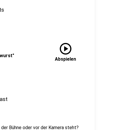
ts
play_circle
iwurst"
Abspielen
ast
f der Bühne oder vor der Kamera steht?