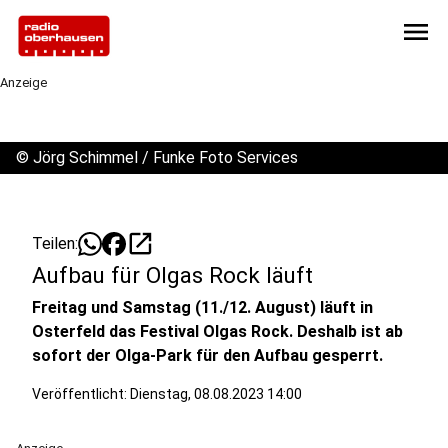
menu
Anzeige
©
Jörg Schimmel / Funke Foto Services
open_in_new
Teilen:
Aufbau für Olgas Rock läuft
Freitag und Samstag (11./12. August) läuft in
Osterfeld das Festival Olgas Rock. Deshalb ist ab
sofort der Olga-Park für den Aufbau gesperrt.
Veröffentlicht:
Dienstag, 08.08.2023 14:00