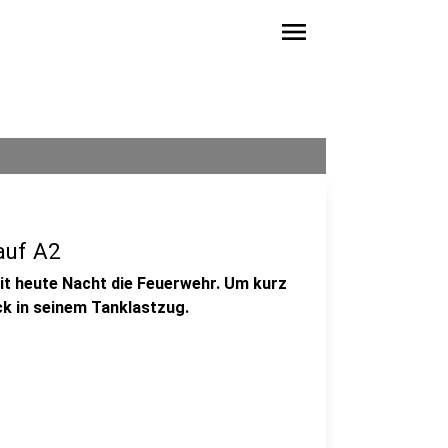
menu
auf A2
eit heute Nacht die Feuerwehr. Um kurz
ck in seinem Tanklastzug.