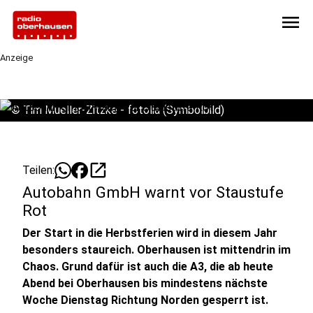
menu
Anzeige
©
Tim Mueller-Zitzke - fotolia (Symbolbild)
open_in_new
Teilen:
Autobahn GmbH warnt vor Staustufe
Rot
Der Start in die Herbstferien wird in diesem Jahr
besonders staureich. Oberhausen ist mittendrin im
Chaos. Grund dafür ist auch die A3, die ab heute
Abend bei Oberhausen bis mindestens nächste
Woche Dienstag Richtung Norden gesperrt ist.