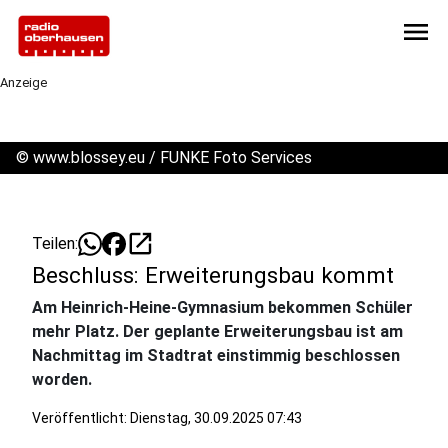
menu
Anzeige
©
www.blossey.eu / FUNKE Foto Services
open_in_new
Teilen:
Beschluss: Erweiterungsbau kommt
Am Heinrich-Heine-Gymnasium bekommen Schüler
mehr Platz. Der geplante Erweiterungsbau ist am
Nachmittag im Stadtrat einstimmig beschlossen
worden.
Veröffentlicht:
Dienstag, 30.09.2025 07:43