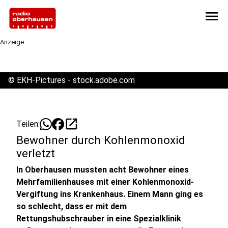
menu
Anzeige
©
EKH-Pictures - stock.adobe.com
open_in_new
Teilen:
Bewohner durch Kohlenmonoxid
verletzt
In Oberhausen mussten acht Bewohner eines
Mehrfamilienhauses mit einer Kohlenmonoxid-
Vergiftung ins Krankenhaus. Einem Mann ging es
so schlecht, dass er mit dem
Rettungshubschrauber in eine Spezialklinik