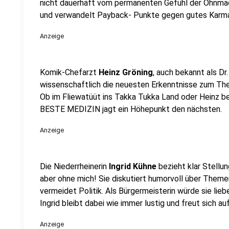
nicht dauerhaft vom permanenten Gefühl der Ohnma
und verwandelt Payback- Punkte gegen gutes Karma. H
Anzeige
Komik-Chefarzt
Heinz Gröning
, auch bekannt als Dr
wissenschaftlich die neuesten Erkenntnisse zum Th
Ob im Fliewatüüt ins Takka Tukka Land oder Heinz be
BESTE MEDIZIN jagt ein Höhepunkt den nächsten.
Anzeige
Die Niederrheinerin
Ingrid Kühne
bezieht klar Stellun
aber ohne mich! Sie diskutiert humorvoll über The
vermeidet Politik. Als Bürgermeisterin würde sie lieb
Ingrid bleibt dabei wie immer lustig und freut sich au
Anzeige