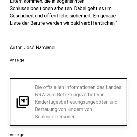
Eltern kommen, die in sogenannten
Schlüsselpositionen arbeiten. Dabei geht es um
Gesundheit und öffentliche sicherheit. Ein genaue
Liste der Berufe werden wir bald veröffentlichen.”
Autor: José Narciandi
Anzeige
Die offiziellen Informationen des Landes
NRW zum Betretungsverbot von
picture_as_pdf
Kindertagesbetreuungsangeboten und
Betreuung von Kindern von
Schlüsselpersonen
Anzeige