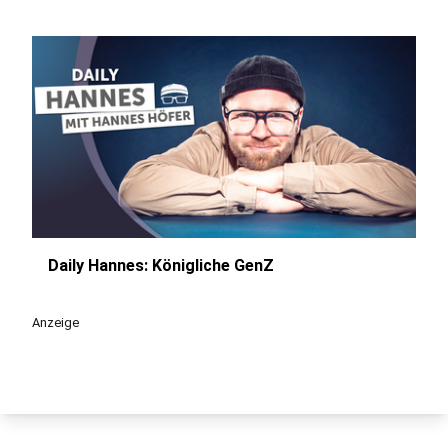
Daily Hannes: Königliche GenZ
play_circle
Anzeige