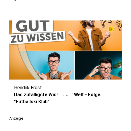
Hendrik Frost
play_circle
Das zufälligste Wissen der Welt - Folge:
"Futballski Klub"
Anzeige