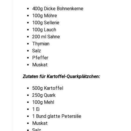
400g Dicke Bohnenkerne
100g Möhre
100g Sellerie
100g Lauch
200 ml Sahne
Thymian
Salz
Pfeffer
Muskat
Zutaten für
Kartoffel-Quarkplätzchen:
500g Kartoffel
250g Quark
100g Mehl
1 Ei
1 Bund glatte Petersilie
Muskat
Salz