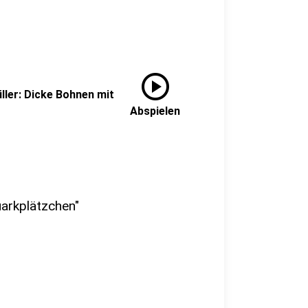
play_circle
ller: Dicke Bohnen mit
Abspielen
uarkplätzchen"