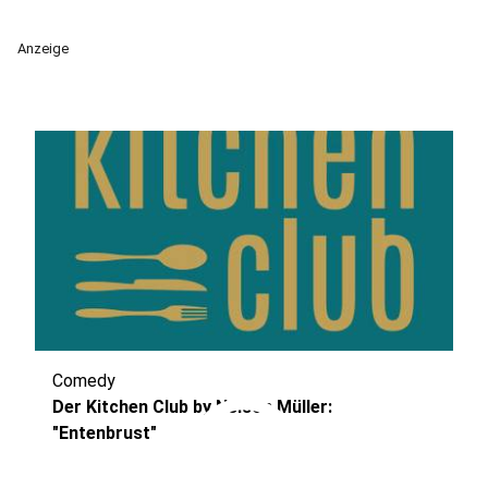
Anzeige
Comedy
play_circle
Der Kitchen Club by Nelson Müller:
"Entenbrust"