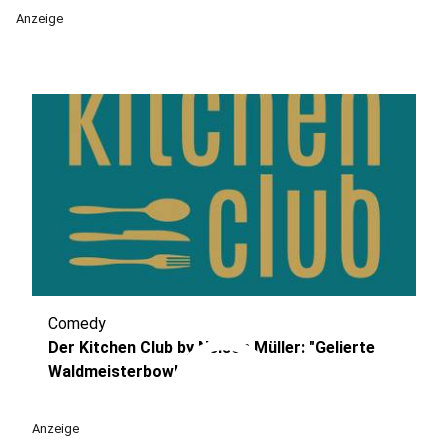
Anzeige
Comedy
play_circle
Der Kitchen Club by Nelson Müller: "Gelierte
Waldmeisterbowl
Anzeige