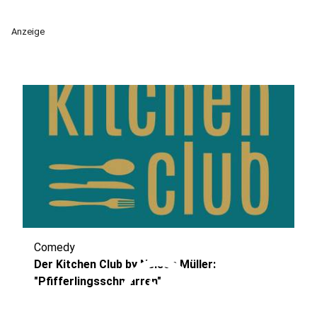
Anzeige
Comedy
play_circle
Der Kitchen Club by Nelson Müller:
"Pfifferlingsschmarren"