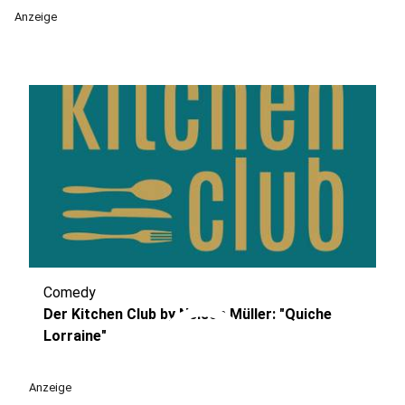
Anzeige
Comedy
play_circle
Der Kitchen Club by Nelson Müller: "Quiche
Lorraine"
Anzeige