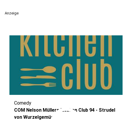
Anzeige
Comedy
play_circle
COM Nelson Müllers Kitchen Club 94 - Strudel
von Wurzelgemüs