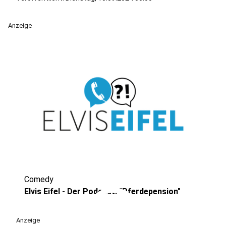
Anzeige
Comedy
play_circle
Elvis Eifel - Der Podcast: "Pferdepension"
Anzeige