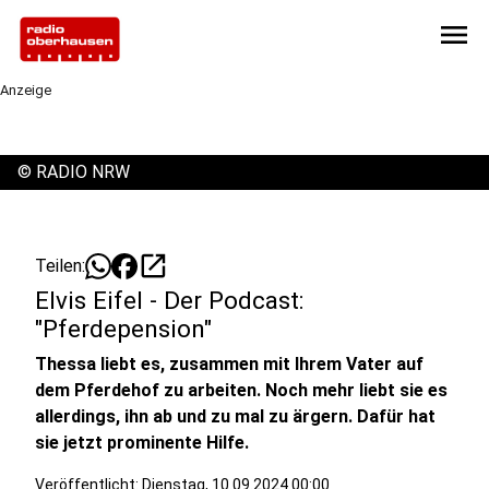
menu
Anzeige
©
RADIO NRW
open_in_new
Teilen:
Elvis Eifel - Der Podcast:
"Pferdepension"
Thessa liebt es, zusammen mit Ihrem Vater auf
dem Pferdehof zu arbeiten. Noch mehr liebt sie es
allerdings, ihn ab und zu mal zu ärgern. Dafür hat
sie jetzt prominente Hilfe.
Veröffentlicht:
Dienstag, 10.09.2024 00:00