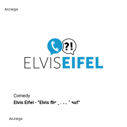
Anzeige
Comedy
play_circle
Elvis Eifel - "Elvis fliegt voll auf"
Anzeige