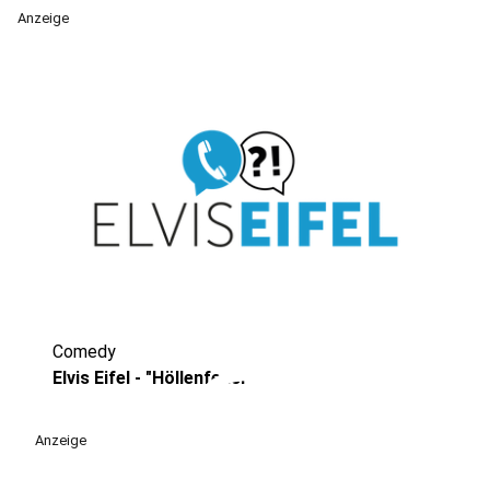
Anzeige
Comedy
play_circle
Elvis Eifel - "Höllenfeuer"
Anzeige