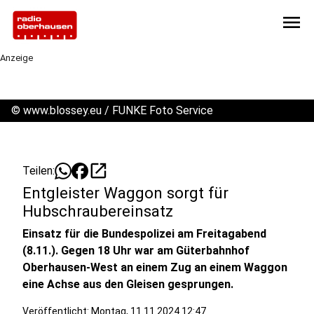
menu
Anzeige
©
www.blossey.eu / FUNKE Foto Service
open_in_new
Teilen:
Entgleister Waggon sorgt für
Hubschraubereinsatz
Einsatz für die Bundespolizei am Freitagabend
(8.11.). Gegen 18 Uhr war am Güterbahnhof
Oberhausen-West an einem Zug an einem Waggon
eine Achse aus den Gleisen gesprungen.
Veröffentlicht:
Montag, 11.11.2024 12:47