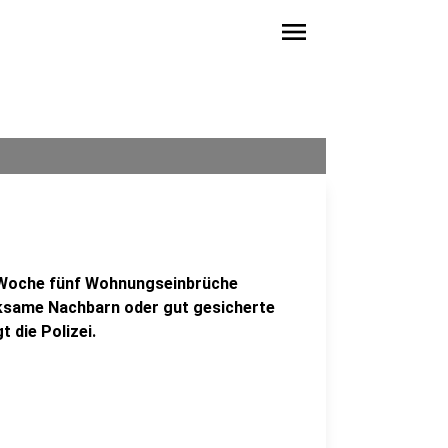
menu
n Woche fünf Wohnungseinbrüche
rksame Nachbarn oder gut gesicherte
 die Polizei.