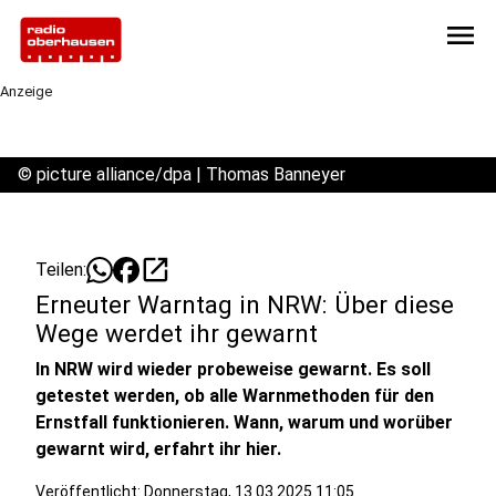
menu
Anzeige
©
picture alliance/dpa | Thomas Banneyer
open_in_new
Teilen:
Erneuter Warntag in NRW: Über diese
Wege werdet ihr gewarnt
In NRW wird wieder probeweise gewarnt. Es soll
getestet werden, ob alle Warnmethoden für den
Ernstfall funktionieren. Wann, warum und worüber
gewarnt wird, erfahrt ihr hier.
Veröffentlicht:
Donnerstag, 13.03.2025 11:05