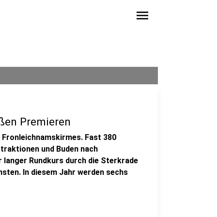
menu
oßen Premieren
ie Fronleichnamskirmes. Fast 380
ttraktionen und Buden nach
r langer Rundkurs durch die Sterkrade
nsten. In diesem Jahr werden sechs