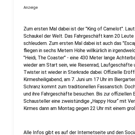
Anzeige
Zum ersten Mal dabei ist der "King of Camelot". Lau
Schaukel der Welt. Das Fahrgeschäft kann 20 Leute g
schleudern. Zum ersten Mal dabei ist auch das "Escap
fliegen in sechs Metern Höhe willkürlich in irgendwel
"Heidi, The Coaster" - eine 430 Meter lange Achterba
wieder am Start sein, wie Riesenrad, Laufgeschäfte
Twister ist wieder in Sterkrade dabei. Offizielle Erö
Kirmesheiligabend, am 7. Juni um 17 Uhr im Biergarte
Schranz kommt zum traditionellen Fassanstich. Doch 
und ihre Fahrgeschäfte besuchen. Bis zur offiziellen 
Schausteller eine zweistündige „Happy Hour“ mit Ver
Kirmes dann am Montag gegen 22 Uhr mit einem gro
Alle Infos gibt es auf der Internetseite und den Soc