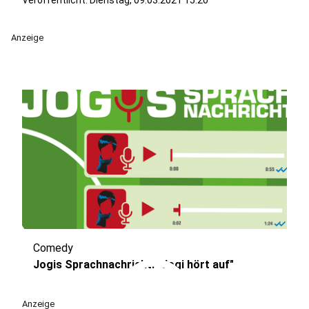
Veröffentlicht:
Dienstag, 09.03.2021 15:20
Anzeige
Comedy
play_circle
Jogis Sprachnachricht: "Jogi hört auf"
Anzeige