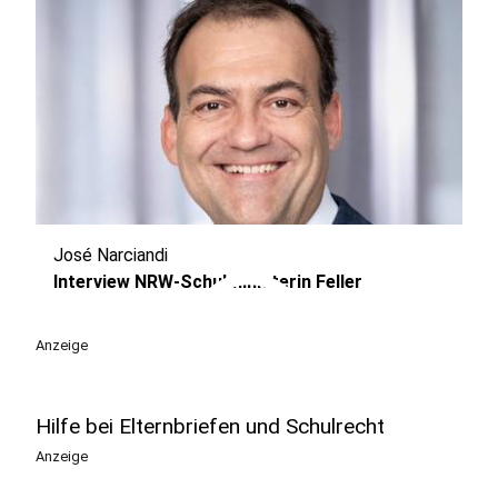
José Narciandi
play_circle
Interview NRW-Schulministerin Feller
Anzeige
Hilfe bei Elternbriefen und Schulrecht
Anzeige