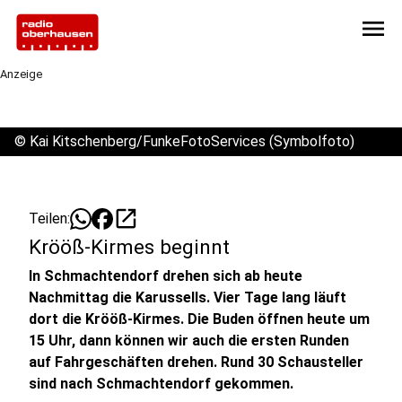
menu
Anzeige
©
Kai Kitschenberg/FunkeFotoServices (Symbolfoto)
open_in_new
Teilen:
Krööß-Kirmes beginnt
In Schmachtendorf drehen sich ab heute
Nachmittag die Karussells. Vier Tage lang läuft
dort die Krööß-Kirmes. Die Buden öffnen heute um
15 Uhr, dann können wir auch die ersten Runden
auf Fahrgeschäften drehen. Rund 30 Schausteller
sind nach Schmachtendorf gekommen.