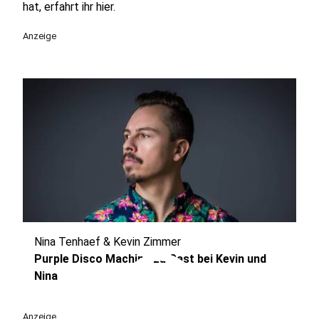
hat, erfahrt ihr hier.
Anzeige
Nina Tenhaef & Kevin Zimmer
play_circle
Purple Disco Machine zu Gast bei Kevin und
Nina
Anzeige