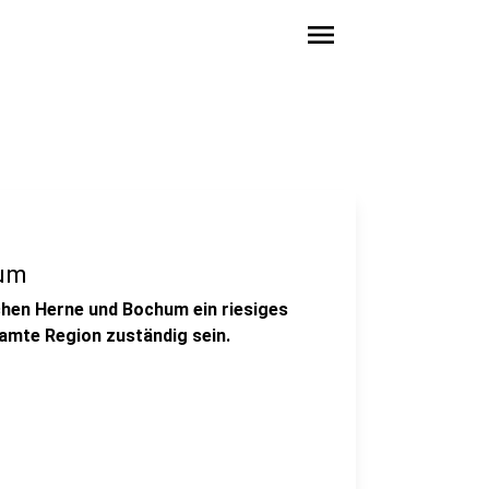
menu
rum
schen Herne und Bochum ein riesiges
samte Region zuständig sein.