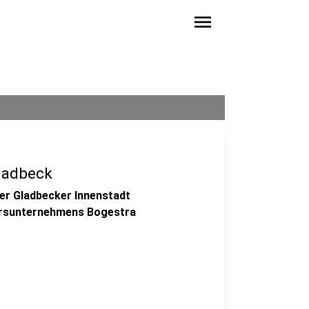
menu
Gladbeck
der Gladbecker Innenstadt
hrsunternehmens Bogestra