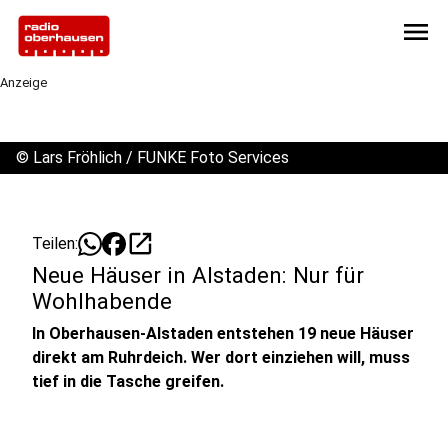
menu
Anzeige
©
Lars Fröhlich / FUNKE Foto Services
open_in_new
Teilen:
Neue Häuser in Alstaden: Nur für
Wohlhabende
In Oberhausen-Alstaden entstehen 19 neue Häuser
direkt am Ruhrdeich. Wer dort einziehen will, muss
tief in die Tasche greifen.