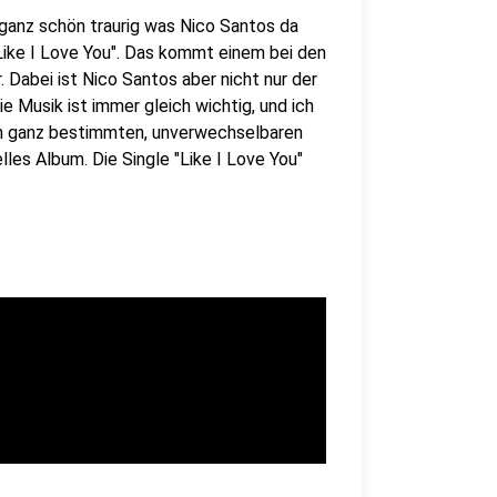
 ganz schön traurig was Nico Santos da
"Like I Love You". Das kommt einem bei den
 Dabei ist Nico Santos aber nicht nur der
ie Musik ist immer gleich wichtig, und ich
nen ganz bestimmten, unverwechselbaren
lles Album. Die Single "Like I Love You"