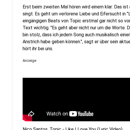
Erst beim zweiten Mal hören wird einem klar: Das ist
singt. Es geht um verlorene Liebe und Eifersucht in 
eingängigen Beats von Topic erstmal gar nicht so vor.
Text wichtig. "
Es geht aber nicht nur um die Worte. D
bin stolz, dass ich jedem Song auch musikalisch ei
Anstrich habe geben können.", sagt er über sein aktue
hört ihr bei uns.
Anzeige
Nico Santos, Topic - Like I Love You (Lyric Video)