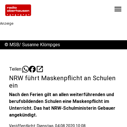
menu
Anzeige
©
MSB/ Susanne Klömpges
open_in_new
Teilen:
NRW führt Maskenpflicht an Schulen
ein
Nach den Ferien gilt an allen weiterführenden und
berufsbildenden Schulen eine Maskenpflicht im
Unterricht. Das hat NRW-Schulministerin Gebauer
angekündigt.
Veröffentlicht:
Dienstag, 04.08.2020 10:08