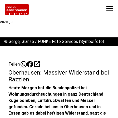
menu
Anzeige
©
Sergej Glanze / FUNKE Foto Services (Symbolfoto)
open_in_new
Teilen:
Oberhausen: Massiver Widerstand bei
Razzien
Heute Morgen hat die Bundespolizei bei
Wohnungsdurchsuchungen in ganz Deutschland
Kugelbomben, Luftdruckwaffen und Messer
gefunden. Gerade bei uns in Oberhausen und in
Essen gab es dabei heftigen Widerstand, sagt die