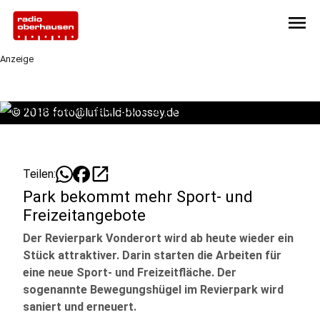
menu
Anzeige
©
2018 foto@luftbild-blossey.de
open_in_new
Teilen:
Park bekommt mehr Sport- und
Freizeitangebote
Der Revierpark Vonderort wird ab heute wieder ein
Stück attraktiver. Darin starten die Arbeiten für
eine neue Sport- und Freizeitfläche. Der
sogenannte Bewegungshügel im Revierpark wird
saniert und erneuert.