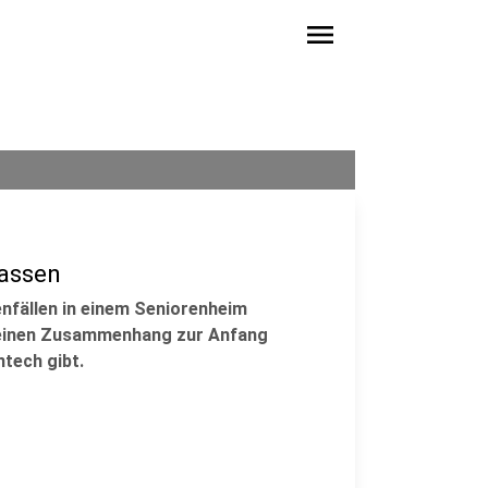
menu
lassen
nfällen in einem Seniorenheim
es einen Zusammenhang zur Anfang
tech gibt.