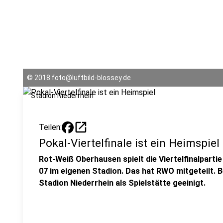
©
2018 foto@luftbild-blossey.de
Stadion Niederrhein
open_in_new
Teilen:
Pokal-Viertelfinale ist ein Heimspiel
Rot-Weiß Oberhausen spielt die Viertelfinalpart
07 im eigenen Stadion. Das hat RWO mitgeteilt. B
Stadion Niederrhein als Spielstätte geeinigt.