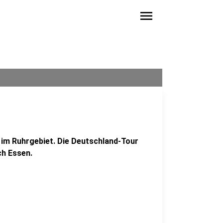
menu
t im Ruhrgebiet. Die Deutschland-Tour
ch Essen.