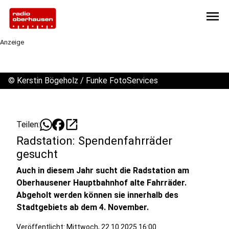
menu
Anzeige
©
Kerstin Bögeholz / Funke FotoServices
open_in_new
Teilen:
Radstation: Spendenfahrräder
gesucht
Auch in diesem Jahr sucht die Radstation am
Oberhausener Hauptbahnhof alte Fahrräder.
Abgeholt werden können sie innerhalb des
Stadtgebiets ab dem 4. November.
Veröffentlicht:
Mittwoch, 22.10.2025 16:00