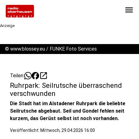
menu
Anzeige
©
www.blossey.eu / FUNKE Foto Services
open_in_new
Teilen:
Ruhrpark: Seilrutsche überraschend
verschwunden
Die Stadt hat im Alstadener Ruhrpark die beliebte
Seilrutsche abgebaut. Seil und Gondel fehlen seit
kurzem, das Gerüst selbst ist noch vorhanden.
Veröffentlicht:
Mittwoch, 29.04.2026 16:00