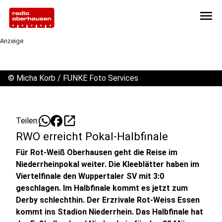
menu
Anzeige
©
Micha Korb / FUNKE Foto Services
open_in_new
Teilen:
RWO erreicht Pokal-Halbfinale
Für Rot-Weiß Oberhausen geht die Reise im
Niederrheinpokal weiter. Die Kleeblätter haben im
Viertelfinale den Wuppertaler SV mit 3:0
geschlagen. Im Halbfinale kommt es jetzt zum
Derby schlechthin. Der Erzrivale Rot-Weiss Essen
kommt ins Stadion Niederrhein. Das Halbfinale hat