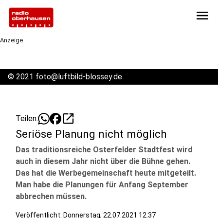
menu
Anzeige
©
2021 foto@luftbild-blossey.de
open_in_new
Teilen:
Seriöse Planung nicht möglich
Das traditionsreiche Osterfelder Stadtfest wird
auch in diesem Jahr nicht über die Bühne gehen.
Das hat die Werbegemeinschaft heute mitgeteilt.
Man habe die Planungen für Anfang September
abbrechen müssen.
Veröffentlicht:
Donnerstag, 22.07.2021 12:37