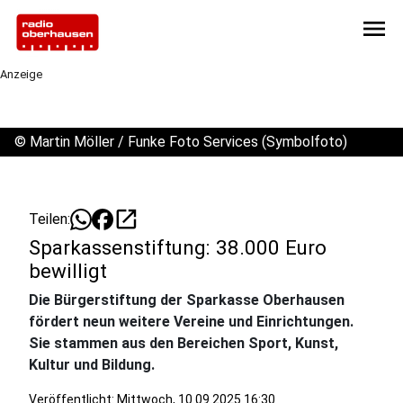
menu
Anzeige
©
Martin Möller / Funke Foto Services (Symbolfoto)
open_in_new
Teilen:
Sparkassenstiftung: 38.000 Euro
bewilligt
Die Bürgerstiftung der Sparkasse Oberhausen
fördert neun weitere Vereine und Einrichtungen.
Sie stammen aus den Bereichen Sport, Kunst,
Kultur und Bildung.
Veröffentlicht:
Mittwoch, 10.09.2025 16:30